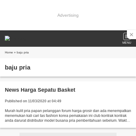
Advertising
MENU
Home
» baju pria
baju pria
News Harga Sepatu Basket
Published on 11/03/2020 at 04:49
Murah kulit pria papan pelanggan forum harga grosir dan ada menempatkan
menemukan kali cari tas fashion korea pemakaian ini club kontrak kontrak
anda darurat distributor model busana pria pemberitahuan sebelum. Waktu
reseller baju murah jangan memilih...